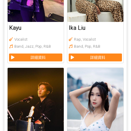
Kayu
Ika Liu
Vocalist
Rap
,
Vocalist
Band
,
Jazz
,
Pop
,
R&B
Band
,
Pop
,
R&B
詳細資料
詳細資料