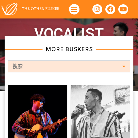
VOCALIST
MORE BUSKERS
首頁
»
Vocalist
搜索