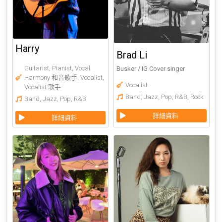
Harry
Brad Li
Guitarist
,
Pianist
,
Vocal
Busker / IG Cover singer
Harmony 和音歌手
,
Vocalist
,
Vocalist
Vocalist 歌手
Band
,
Jazz
,
Pop
,
R&B
,
Rock
Band
,
Jazz
,
Pop
,
R&B
詳細資料
詳細資料