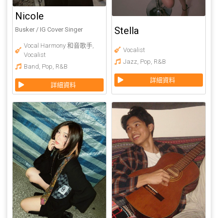
Nicole
Stella
Busker / IG Cover Singer
Vocal Harmony 和音歌手
,
Vocalist
Vocalist
Jazz
,
Pop
,
R&B
Band
,
Pop
,
R&B
詳細資料
詳細資料