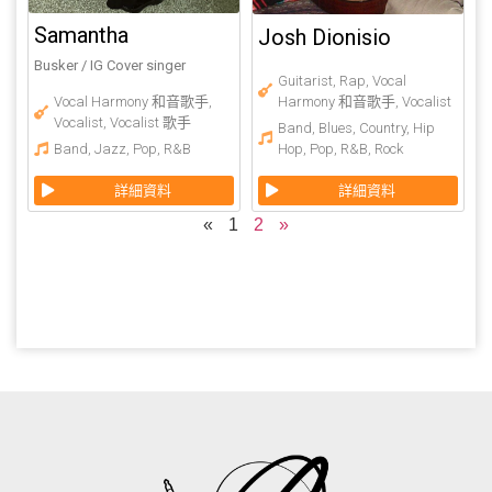
Samantha
Josh Dionisio
Busker / IG Cover singer
Guitarist
,
Rap
,
Vocal
Harmony 和音歌手
,
Vocalist
Vocal Harmony 和音歌手
,
Vocalist
,
Vocalist 歌手
Band
,
Blues
,
Country
,
Hip
Hop
,
Pop
,
R&B
,
Rock
Band
,
Jazz
,
Pop
,
R&B
詳細資料
詳細資料
«
1
2
»