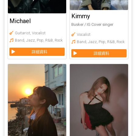
Kimmy
Michael
Busker / IG Cover singer
Guitarist
,
Vocalist
Vocalist
Band
,
Jazz
,
Pop
,
R&B
,
Rock
Band
,
Jazz
,
Pop
,
R&B
,
Rock
詳細資料
詳細資料