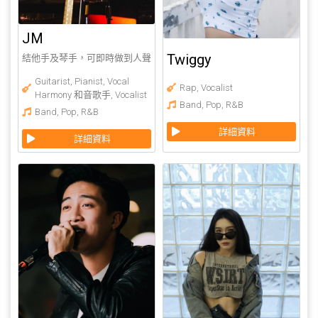
JM
Twiggy
結他手及琴手，可即時做到人聲
和音，曾於上環雅晨會私人會
所、美麗華商場、中環美利酒店
Guitarist
,
Pianist
,
Vocal
Rap
,
Vocalist
等場地演出。
Harmony 和音歌手
,
Vocalist
Band
,
Pop
,
R&B
Band
,
Pop
,
R&B
詳細資料
詳細資料