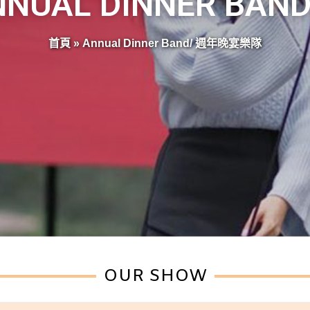
ANNUAL DINNER B
首頁
»
Annual Dinner Band/ 週年晚宴樂隊
OUR SHOW